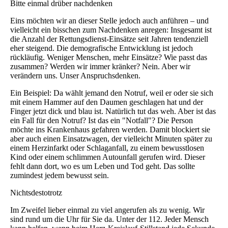
Bitte einmal drüber nachdenken
Eins möchten wir an dieser Stelle jedoch auch anführen – und
vielleicht ein bisschen zum Nachdenken anregen: Insgesamt ist
die Anzahl der Rettungsdienst-Einsätze seit Jahren tendenziell
eher steigend. Die demografische Entwicklung ist jedoch
rückläufig. Weniger Menschen, mehr Einsätze? Wie passt das
zusammen? Werden wir immer kränker? Nein. Aber wir
verändern uns. Unser Anspruchsdenken.
Ein Beispiel: Da wählt jemand den Notruf, weil er oder sie sich
mit einem Hammer auf den Daumen geschlagen hat und der
Finger jetzt dick und blau ist. Natürlich tut das weh. Aber ist das
ein Fall für den Notruf? Ist das ein "Notfall"? Die Person
möchte ins Krankenhaus gefahren werden. Damit blockiert sie
aber auch einen Einsatzwagen, der vielleicht Minuten später zu
einem Herzinfarkt oder Schlaganfall, zu einem bewusstlosen
Kind oder einem schlimmen Autounfall gerufen wird. Dieser
fehlt dann dort, wo es um Leben und Tod geht. Das sollte
zumindest jedem bewusst sein.
Nichtsdestotrotz
Im Zweifel lieber einmal zu viel angerufen als zu wenig. Wir
sind rund um die Uhr für Sie da. Unter der 112. Jeder Mensch