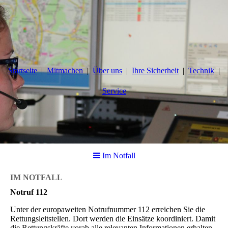
Startseite
Mitmachen
Über uns
Ihre Sicherheit
Technik
Service
Im Notfall
IM NOTFALL
Notruf 112
Unter der europaweiten Notrufnummer 112 erreichen Sie die
Rettungsleitstellen. Dort werden die Einsätze koordiniert. Damit
die Rettungskräfte vorab alle relevanten Informationen erhalten,