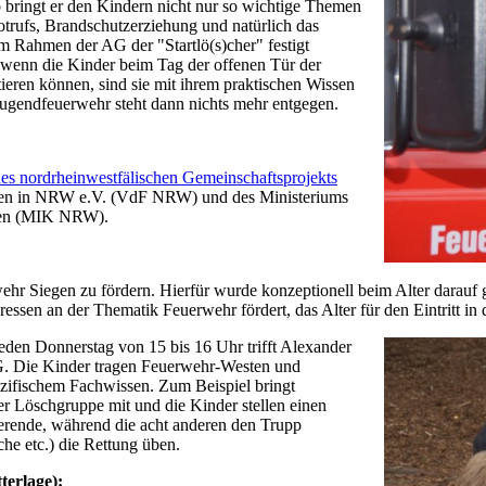
lb bringt er den Kindern nicht nur so wichtige Themen
trufs, Brandschutzerziehung und natürlich das
 Rahmen der AG der "Startlö(s)cher" festigt
wenn die Kinder beim Tag der offenen Tür der
eren können, sind sie mit ihrem praktischen Wissen
 Jugendfeuerwehr steht dann nichts mehr entgegen.
des nordrheinwestfälischen Gemeinschaftsprojekts
en in NRW e.V. (VdF NRW) und des Ministeriums
alen (MIK NRW).
rwehr Siegen zu fördern. Hierfür wurde konzeptionell beim Alter darauf
ressen an der Thematik Feuerwehr fördert, das Alter für den Eintritt in
 Jeden Donnerstag von 15 bis 16 Uhr trifft Alexander
G. Die Kinder tragen Feuerwehr-Westen und
ezifischem Fachwissen. Zum Beispiel bringt
r Löschgruppe mit und die Kinder stellen einen
rende, während die acht anderen den Trupp
he etc.) die Rettung üben.
terlage):