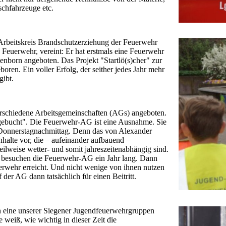
chfahrzeuge etc.
Arbeitskreis Brandschutzerziehung der Feuerwehr
 Feuerwehr, vereint: Er hat erstmals eine Feuerwehr
orn angeboten. Das Projekt "Startlö(s)cher" zur
en. Ein voller Erfolg, der seither jedes Jahr mehr
gibt.
rschiedene Arbeitsgemeinschaften (AGs) angeboten.
gebucht". Die Feuerwehr-AG ist eine Ausnahme. Sie
am Donnerstagnachmittag. Denn das von Alexander
halte vor, die – aufeinander aufbauend –
weise wetter- und somit jahreszeitenabhängig sind.
se besuchen die Feuerwehr-AG ein Jahr lang. Dann
euerwehr erreicht. Und nicht wenige von ihnen nutzen
 der AG dann tatsächlich für einen Beitritt.
in eine unserer Siegener Jugendfeuerwehrgruppen
 weiß, wie wichtig in dieser Zeit die