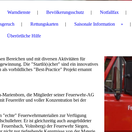
Warndienste
Bevölkerungsschutz
Notfallfax
sgeruch
Rettungskarten
Saisonale Information
Überörtliche Hilfe
en Bereichen und mit diversen Aktivitäten für
ewinnung. Die "Startlö(s)cher" sind ein innovatives
als vorbildliches "Best-Practice" Projekt ernannt
-Marienborn, die Mitglieder seiner Feuerwehr-AG
mit Feuereifer und voller Konzentration bei der
n "echte" Feuerwehrmaterialien zur Verfügung
chullehrer. Er ist gleichzeitig auch ausgebildeter
Feuersbach, Volnsberg) der Feuerwehr Siegen,
r nicht nur tiefgehende Kenntnisse von der Materie,