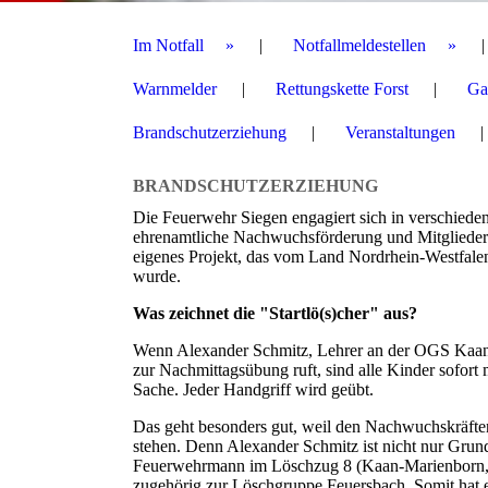
Im Notfall
Notfallmeldestellen
Warnmelder
Rettungskette Forst
Ga
Brandschutzerziehung
Veranstaltungen
BRANDSCHUTZERZIEHUNG
Die Feuerwehr Siegen engagiert sich in verschieden
ehrenamtliche Nachwuchsförderung und Mitgliederg
eigenes Projekt, das vom Land Nordrhein-Westfalen 
wurde.
Was zeichnet die "Startlö(s)cher" aus?
Wenn Alexander Schmitz, Lehrer an der OGS Kaan
zur Nachmittagsübung ruft, sind alle Kinder sofort 
Sache. Jeder Handgriff wird geübt.
Das geht besonders gut, weil den Nachwuchskräfte
stehen. Denn Alexander Schmitz ist nicht nur Grunds
Feuerwehrmann im Löschzug 8 (Kaan-Marienborn, 
zugehörig zur Löschgruppe Feuersbach. Somit hat e