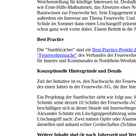
Weichenstellung für künftige Interessen ist. Desha
wie Erste-Hilfe-Maßnahmen, das Absetzen eines No
Basiswissen zur Feuerwehr bei. Sein Engagement im
außerdem ein Interesse am Thema Feuerwehr. Und 
Schule im Sommer dann einen Löschangriff präsenti
schon ganz weit vorne dabei. Einem Beitritt in die
Best Practice
Die "Startlö(s)cher" sind ein
Best-Practice-Projekt 
"Feuerwehrensache"
des Verbandes der Feuerwehr
für Inneres und Kommunales in Nordrhein-Westf
Konzeptionelle Hintergründe und Details
Ziel der Initiative ist es, den Nachwuchs der Feue
des einen Jahres in der Feuerwehr-AG, die ihre Inte
Ein Projekttag der Startlöscher sieht wie folgt aus:
Schmitz seine derzeit 10 Schüler der Feuerwehr-A
beschäftigen sich in dieser Stunde mit feuerwehrsp
Alexander Schmitz ein Löschgruppenfahrzeug seine
Löschangriff nach: Zwei mimen Opfer oder Alarmie
darstellen und anhand echter Gerätschaften (Schläuc
Weitere Inhalte sind (je nach Jahreszeit und Wet