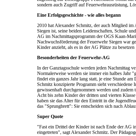
sondern auch Zugriff auf Feuerwehrausrüstung, Lös
Eine Erfolgsgeschichte - wie alles begann
2010 hat Alexander Schmitz, der auch Mitglied im 
Siegen ist, seine beiden Leidenschaften, Schule und
AG im Nachmittagsprogramm der OGS Kaan-Marienb
Nachwuchsförderung der Feuerwehr Siegen war gebor
Kinder anzieht, als es in der AG Plätze zu besetzen 
Besonderheiten der Feuerwehr-AG
In der Ganztagsschule werden jeden Nachmittag ve
Normalerweise werden sie immer ein halbes Jahr "
findet ein ganzes Jahr lang statt, je eine Stunde 
Schmitz konzipierte Programm sieht verschiedene In
gewissenhaft durchgenommen werden und zudem teil
Acht bis zehn Kinder der dritten und vierten Klas
haben sie das Alter für den Eintritt in die Jugendf
das "Sprungbrett": Sie entscheiden sich nach Ablauf
Super Quote
"Fast ein Drittel der Kinder ist nach Ende der AG 
eingetreten", sagt Alexander Schmitz. Der Pädagoge