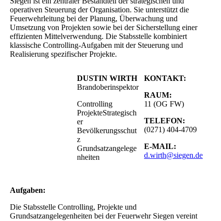
Siegen ist ein zentraler Bestandteil der strategischen und
operativen Steuerung der Organisation. Sie unterstützt die
Feuerwehrleitung bei der Planung, Überwachung und
Umsetzung von Projekten sowie bei der Sicherstellung einer
effizienten Mittelverwendung. Die Stabsstelle kombiniert
klassische Controlling-Aufgaben mit der Steuerung und
Realisierung spezifischer Projekte.
DUSTIN WIRTH
KONTAKT:
Brandoberinspektor
RAUM:
Controlling
11 (OG FW)
Projekte
Strategisch
TELEFON:
er
(0271) 404-4709
Bevölkerungsschut
z
E-MAIL:
Grundsatzangelege
d.wirth@siegen.de
nheiten
Aufgaben:
Die Stabsstelle Controlling, Projekte und
Grundsatzangelegenheiten bei der Feuerwehr Siegen vereint