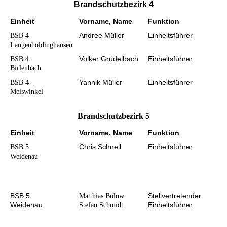
Brandschutzbezirk 4
Einheit
Vorname, Name
Funktion
Andree Müller
Einheitsführer
BSB 4
Langenholdinghausen
Volker Grüdelbach
Einheitsführer
BSB 4
Birlenbach
Yannik Müller
Einheitsführer
BSB 4
Meiswinkel
Brandschutzbezirk 5
Einheit
Vorname, Name
Funktion
Chris Schnell
Einheitsführer
BSB 5
Weidenau
BSB 5
Stellvertretender
Matthias Bülow
Weidenau
Einheitsführer
Stefan Schmidt