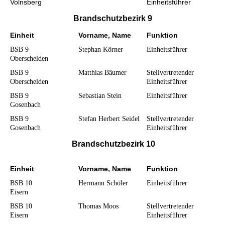
Volnsberg
Einheitsfü
hrer
Brandschutzbezirk 9
Einheit
Vorname, Name
Funktion
BSB 9
Stephan Körner
Einheitsführer
Oberschelden
BSB 9
Matthias Bäumer
Stellvertretender
Oberschelden
Einheitsführer
BSB 9
Sebastian Stein
Einheitsführer
Gosenbach
BSB 9
Stefan Herbert Seidel
Stellvertretender
Gosenbach
Einheitsführer
Brandschutzbezirk 10
Einheit
Vorname, Name
Funktion
BSB 10
Hermann Schöler
Einheitsführer
Eisern
BSB 10
Thomas Moos
Stellvertretender
Eisern
Einheitsführer