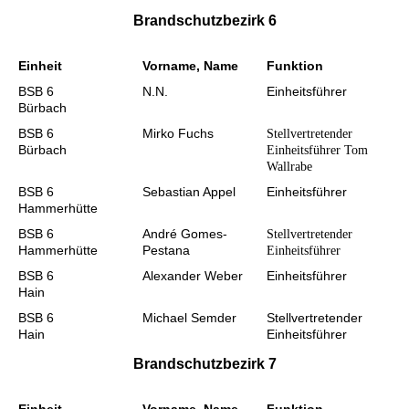
Brandschutzbezirk 6
Einheit
Vorname, Name
Funktion
BSB 6
N.N.
Einheitsführer
Bürbach
BSB 6
Mirko Fuchs
Stellvertretender
Bürbach
Einheitsführer Tom
Wallrabe
BSB 6
Sebastian Appel
Einheitsführer
Hammerhütte
BSB 6
André Gomes-
Stellvertretender
Hammerhütte
Pestana
Einheitsführer
BSB 6
Alexander Weber
Einheitsführer
Hain
BSB 6
Michael Semder
Stellvertretender
Hain
Einheitsführer
Brandschutzbezirk 7