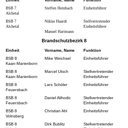
Einheit
Vorname, Name
Funktion
BSB 7
Steffen Heinbach
Einheitsführer
Alchetal
BSB 7
Niklas Haardt
Stellvertretender
Alchetal
Einheitsführer
Manuel Hartmann
Brandschutzbezirk 8
Einheit
Vorname, Name
Funktion
BSB 8
Mike Weichsel
Einheitsführer
Kaan-Marienborn
BSB 8
Marcel Utsch
Stellvertretender
Kaan-Marienborn
Einheitsführer
BSB 8
Lars Schöler
Einheitsführer
Feuersbach
BSB 8
Daniel Alihodic
Stellvertretender
Feuersbach
Einheitsführer
BSB 8
Christian Ahl
Einheitsführer
Volnsberg
BSB 8
Dirk Bublitz
Stellvertretender