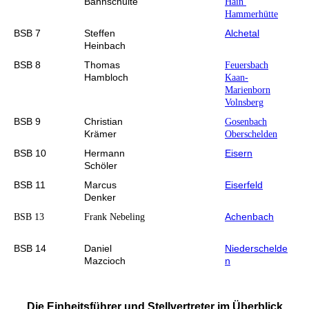
Bahnschulte
Hain
Hammerhütte
BSB 7
Steffen
Alchetal
Heinbach
BSB 8
Thomas
Feuersbach
Hambloch
Kaan-
Marienborn
Volnsberg
BSB 9
Christian
Gosenbach
Krämer
Oberschelden
BSB 10
Hermann
Eisern
Schöler
BSB 11
Marcus
Eiserfeld
Denker
Achenbach
BSB 13
Frank Nebeling
BSB 14
Daniel
Niederschelde
Mazcioch
n
Die Einheitsführer und Stellvertreter im Überblick