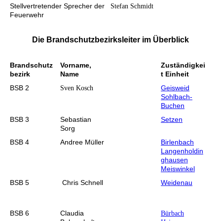
Stellvertretender Sprecher der
Stefan Schmidt
Feuerwehr
Die Brandschutzbezirksleiter im Überblick
Brandschutz
Vorname,
Zuständigkei
bezirk
Name
t Einheit
BSB 2
Geisweid
Sven Kosch
Sohlbach-
Buchen
BSB 3
Sebastian
Setzen
Sorg
BSB 4
Andree Müller
Birlenbach
Langenholdin
ghausen
Meiswinkel
BSB 5
Chris Schnell
Weidenau
BSB 6
Claudia
Bürbach