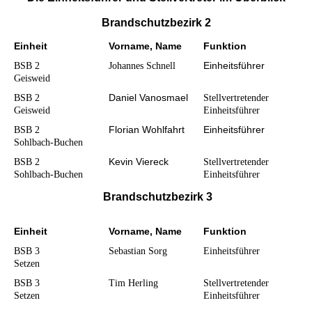
Brandschutzbezirk 2
Einheit
Vorname, Name
Funktion
Einheitsführer
BSB 2
Johannes Schnell
Geisweid
Daniel Vanosmael
BSB 2
Stellvertretender
Geisweid
Einheitsführer
Florian Wohlfahrt
Einheitsführer
BSB 2
Sohlbach-Buchen
Kevin Viereck
BSB 2
Stellvertretender
Sohlbach-Buchen
Einheitsführer
Brandschutzbezirk 3
Einheit
Vorname, Name
Funktion
BSB 3
Sebastian Sorg
Einheitsführer
Setzen
BSB 3
Tim Herling
Stellvertretender
Setzen
Einheitsführer